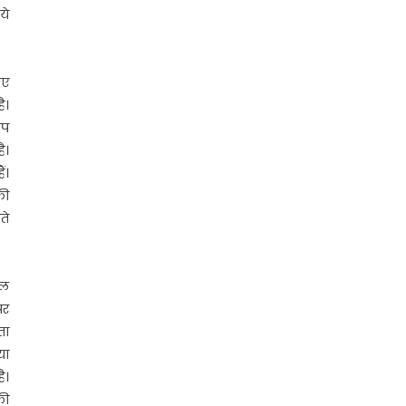
ये
िए
ै।
आप
ै।
ं।
की
ते
ाल
पर
ता
या
ै।
की