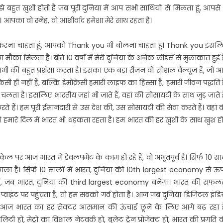
मुझे बहुत खुशी होती है जब पूरी दुनिया में आप सभी साथियों से मिलता हूं, आपसे 
। आपका वो स्नेह, वो आशीर्वाद हमेशा मेरे साथ रहता है।
करना चाहता हूं, आपको Thank you भी बोलना चाहता हूं। Thank you इसल
मौका मिलता है। बीते 10 वर्षों में मेरी दुनिया के अनेक लीडर्स से मुलाकात हुई ह
ी की बहुत प्रशंसा करता है। इसका एक बड़ा रीज़न वो सोशल वैल्यूज हैं, जो 
सी ही नहीं हैं, बल्कि डेमोक्रेसी हमारी लाइफ का हिस्सा है, हमारी जीवन पद्धति ह
े चलता है। इसलिए भारतीय जहां भी जाते हैं, वहां की सोसायटी के साथ जुड़ जाते है
्ट करते हैं। हम पूरी ईमानदारी से उस देश की, उस सोसायटी की सेवा करते हैं। वहां 
थ ही हमारे दिल में भारत भी धड़कता रहता है। हम भारत की हर खुशी के साथ खुश हो
केल पर आज भारत में डेवलपमेंट के काम हो रहे हैं, वो अभूतपूर्व है। सिर्फ 10 स
िकाला है। सिर्फ 10 सालों में भारत, दुनिया की 10th largest economy से ऊ
ं, जब भारत, दुनिया की third largest economy बनेगा। भारत की सफल
्वाइंट पर पहुंचता है, तो हम सबको गर्व होता है। आज जब दुनिया डिजिटल इंडि
ै। आज भारत का हर सेक्टर आसमान की ऊंचाई छूने के लिए आगे बढ़ रहा ह
ी हो, मेट्रो का विशाल नेटवर्क हो, बुलेट ट्रेन प्रोजेक्ट हो, भारत की प्रगति 