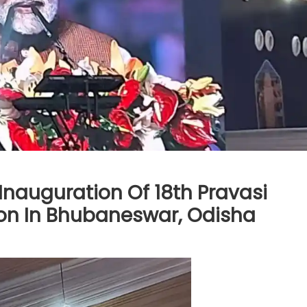
Inauguration Of 18th Pravasi
on In Bhubaneswar, Odisha