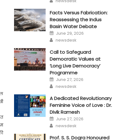
newsdesk
Facts Versus Fabrication:
Reassessing the Indus
Basin Water Debate
Posted
June 29, 2026
on
Author
newsdesk
Call to Safeguard
Democratic Values at
‘Long Live Democracy’
Programme
Posted
June 27, 2026
on
Author
newsdesk
एल
A Dedicated Revolutionary
री
Feminine Voice of Love : Dr.
Divik Ramesh
गत
Posted
June 27, 2026
on
Author
रम
newsdesk
की
Prof. S. S. Dogra Honoured