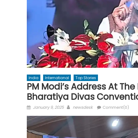
India
International
Top Stories
PM Modi’s Address At The 
Bharatiya Divas Conventi
Posted
Author
January 9, 2025
newsdesk
Comment(0)
on