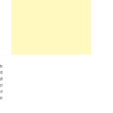
के
ये
से
़ा
सत
पर