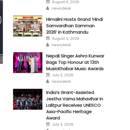
Posted
August 6, 2026
on
Author
newsdesk
Himalini Hosts Grand ‘Hindi
Samvardhan Samman
2026’ in Kathmandu
Posted
August 3, 2026
on
Author
newsdesk
Nepali Singer Ashra Kunwar
Bags Top Honour at 13th
MusicKhabar Music Awards
Posted
July 3, 2026
on
Author
newsdesk
India’s Grant-Assisted
Jestha Varna Mahavihar in
Lalitpur Receives UNESCO
Asia-Pacific Heritage
Award
Posted
July 3, 2026
on
Author