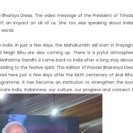
i Bhartiya Diwas. The video message of the President of Trinid
ft an impact on all of us. She too was speaking about India
 words.
n India. In just a few days, the Mahakumbh will start in Prayagra
and Magh Bihu are also coming up. There is a joyful atmosphe
hat Mahatma Gandhi Ji came back to India after a long stay abroa
dding to the festive spirit. This edition of Pravasi Bharatiya Diw
red here just a few days after the birth centenary of Atal Biha
 programme. It has become an institution to strengthen the bo
rate India, Indianness, our culture, our progress and connect 