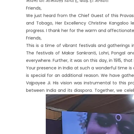
भावना को अभिव्यक्त किया है, बधाई हो आपको।
Friends,
We just heard from the Chief Guest of this Pravas
and Tobago, Her Excellency Christine Kangaloo le
progress. I thank her for the warm and affectionate
Friends,
This is a time of vibrant festivals and gatherings i
The festivals of Makar Sankranti, Lohri, Pongal 
everywhere. Further, it was on this day, in 1915, t
Your presence in India at such a wonderful time is a
is special for an additional reason. We have gathe
Vajpayee Ji. His vision was instrumental to this
between India and its diaspora. Together, we celeb