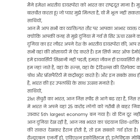
मैंने हमेशा भारतीय डायस्पोरा को भारत का राष्ट्रदूत माना है। 
बातचीत करता हूं। जो प्यार मुझे मिलता है, वो मैं भूल नहीं सकता
साथियों,
आज मैं आप सभी का व्यक्तिगत तौर पर आपका आभार व्यक्त 
क्योंकि आपकी वजह से मुझे दुनिया में गर्व से सिर ऊंचा रखने का 
दुनिया का हर लीडर अपने देश के भारतीय डायस्पोरा की, आप सभ
सभी वहां की सोसायटी में ऐड करते हैं। हम सिर्फ मदर ऑफ डेमोक्रे
हमें डायवर्सिटी सिखानी नहीं पड़ती, हमारा जीवन ही डायवर्सिटी स
हम जहां जाते हैं, वहां के रूल्स, वहां के ट्रेडिशन्स की रिस्पेक
ग्रोथ और प्रॉसपैरिटी में कंट्रीब्यूट करते हैं। और इन सबके सा
हैं, भारत की हर उपलब्धि के साथ उत्सव मनाते हैं।
साथियों,
21st सेंचुरी का भारत, आज जिस स्पीड से आगे बढ़ रहा है, जिस स्
में भारत ने अपने यहां 25 करोड़ लोगों को गरीबी से बाहर न
उठकर 5th largest economy बन गया है। वो दिन दूर नही
आज दुनिया देख रही है, आज जब भारत का चंद्रयान शिव-शक्ति प
की ताकत देखकर हैरान होती है, तो हम सबको गर्व होता ह
रीन्यूएबल एनर्जी हो, एविएशन इकोसिस्टम हो, इलेक्ट्रिक मोबिलिट