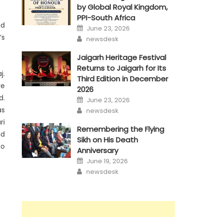
by Global Royal Kingdom,
PPI-South Africa
ad
Posted
June 23, 2026
on
Author
’s
newsdesk
Jaigarh Heritage Festival
Returns to Jaigarh for Its
j.
Third Edition in December
re
2026
d.
Posted
June 23, 2026
on
Author
as
newsdesk
ri
Remembering the Flying
nd
Sikh on His Death
to
Anniversary
Posted
June 19, 2026
on
Author
newsdesk